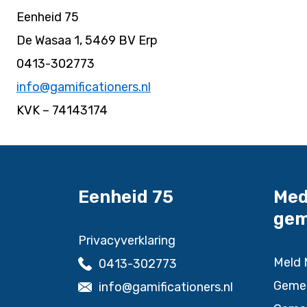
Eenheid 75
De Wasaa 1, 5469 BV Erp
0413-302773
info@gamificationers.nl
KVK – 74143174
Eenheid 75
Med
gem
Privacyverklaring
Meld 
0413-302773
Gemee
info@gamificationers.nl